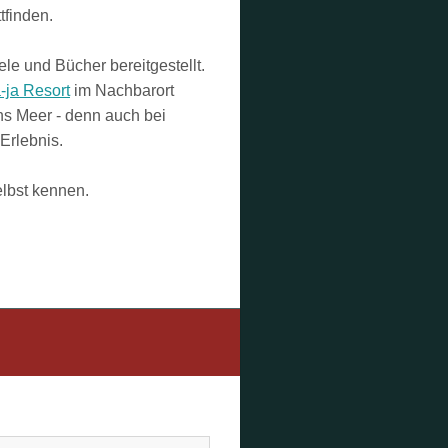
finden.
e und Bücher bereitgestellt.
-ja Resort
im Nachbarort
s Meer - denn auch bei
 Erlebnis.
elbst kennen.